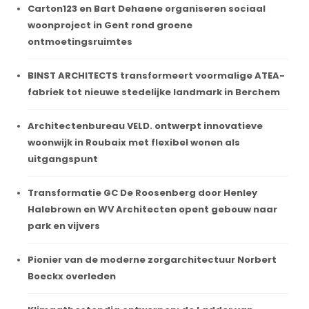
Carton123 en Bart Dehaene organiseren sociaal
woonproject in Gent rond groene
ontmoetingsruimtes
BINST ARCHITECTS transformeert voormalige ATEA-
fabriek tot nieuwe stedelijke landmark in Berchem
Architectenbureau VELD. ontwerpt innovatieve
woonwijk in Roubaix met flexibel wonen als
uitgangspunt
Transformatie GC De Roosenberg door Henley
Halebrown en WV Architecten opent gebouw naar
park en vijvers
Pionier van de moderne zorgarchitectuur Norbert
Boeckx overleden