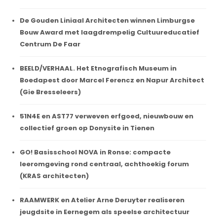
De Gouden Liniaal Architecten winnen Limburgse
Bouw Award met laagdrempelig Cultuureducatief
Centrum De Faar
BEELD/VERHAAL. Het Etnografisch Museum in
Boedapest door Marcel Ferencz en Napur Architect
(Gie Bresseleers)
51N4E en AST77 verweven erfgoed, nieuwbouw en
collectief groen op Donysite in Tienen
GO! Basisschool NOVA in Ronse: compacte
leeromgeving rond centraal, achthoekig forum
(KRAS architecten)
RAAMWERK en Atelier Arne Deruyter realiseren
jeugdsite in Eernegem als speelse architectuur