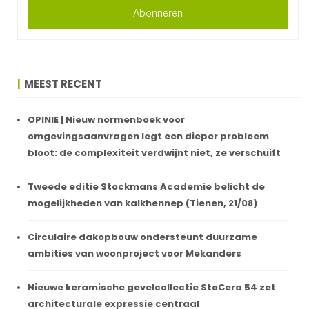
Abonneren
MEEST RECENT
OPINIE | Nieuw normenboek voor
omgevingsaanvragen legt een dieper probleem
bloot: de complexiteit verdwijnt niet, ze verschuift
Tweede editie Stockmans Academie belicht de
mogelijkheden van kalkhennep (Tienen, 21/08)
Circulaire dakopbouw ondersteunt duurzame
ambities van woonproject voor Mekanders
Nieuwe keramische gevelcollectie StoCera 54 zet
architecturale expressie centraal