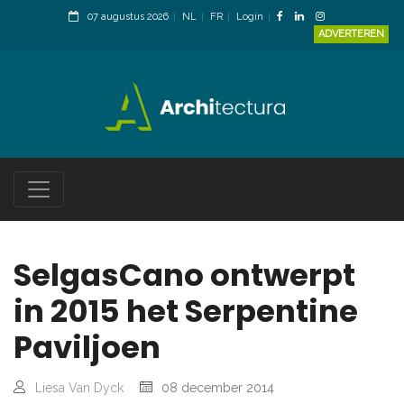
07 augustus 2026
NL
FR
Login
ADVERTEREN
SelgasCano ontwerpt
in 2015 het Serpentine
Paviljoen
Liesa Van Dyck
08 december 2014