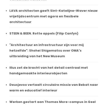
LAVA architecten geeft Sint-Katelijne-Waver nieuw
vrijetijdscentrum met agora en flexibele
architectuur
STEEN & BEEN. Rotte appels (Filip Canfyn)
"Architectuur en infrastructuur zijn voor mij
hetzelfde": Shohei Shigematsu over OMA's
uitbreiding van het New Museum
Illus zet de kracht van het detail centraal met
handgemaakte interieurobjecten
Deusjevoo vertaalt circulaire missie van Bebat naar
warm en educatief interieur
Werken gestart aan Thomas More-campus in Geel