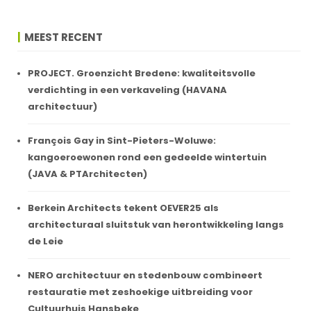
MEEST RECENT
PROJECT. Groenzicht Bredene: kwaliteitsvolle
verdichting in een verkaveling (HAVANA
architectuur)
François Gay in Sint-Pieters-Woluwe:
kangoeroewonen rond een gedeelde wintertuin
(JAVA & PTArchitecten)
Berkein Architects tekent OEVER25 als
architecturaal sluitstuk van herontwikkeling langs
de Leie
NERO architectuur en stedenbouw combineert
restauratie met zeshoekige uitbreiding voor
Cultuurhuis Hansbeke