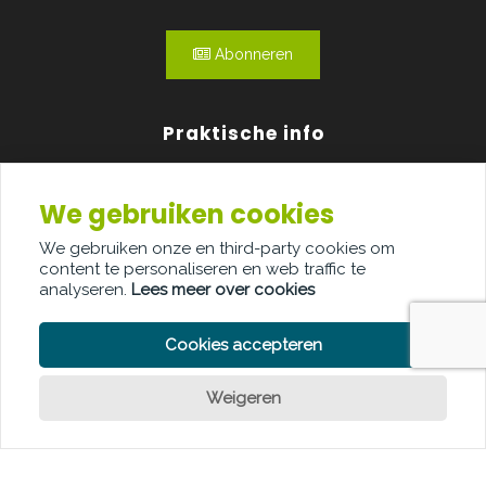
Abonneren
Praktische info
Agenda
We gebruiken cookies
Over ons
We gebruiken onze en third-party cookies om
content te personaliseren en web traffic te
Adverteren
analyseren.
Lees meer over cookies
Contact
Cookies accepteren
Weigeren
Een vraag?
PRIVACY POLICY
COOKIE POLICY
LEGAL DISCLAIMER
© Copyright Palindroom 2026