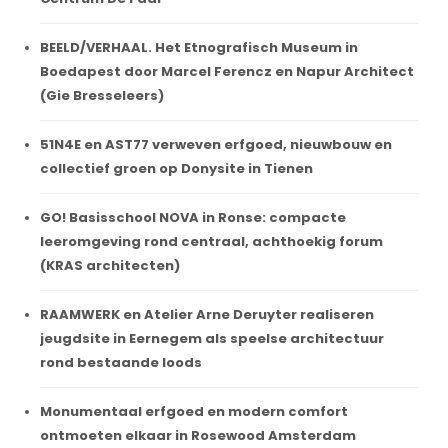
BEELD/VERHAAL. Het Etnografisch Museum in
Boedapest door Marcel Ferencz en Napur Architect
(Gie Bresseleers)
51N4E en AST77 verweven erfgoed, nieuwbouw en
collectief groen op Donysite in Tienen
GO! Basisschool NOVA in Ronse: compacte
leeromgeving rond centraal, achthoekig forum
(KRAS architecten)
RAAMWERK en Atelier Arne Deruyter realiseren
jeugdsite in Eernegem als speelse architectuur
rond bestaande loods
Monumentaal erfgoed en modern comfort
ontmoeten elkaar in Rosewood Amsterdam