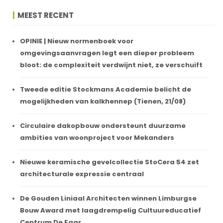
MEEST RECENT
OPINIE | Nieuw normenboek voor
omgevingsaanvragen legt een dieper probleem
bloot: de complexiteit verdwijnt niet, ze verschuift
Tweede editie Stockmans Academie belicht de
mogelijkheden van kalkhennep (Tienen, 21/08)
Circulaire dakopbouw ondersteunt duurzame
ambities van woonproject voor Mekanders
Nieuwe keramische gevelcollectie StoCera 54 zet
architecturale expressie centraal
De Gouden Liniaal Architecten winnen Limburgse
Bouw Award met laagdrempelig Cultuureducatief
Centrum De Faar