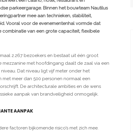
bineert een casino, hotel, restaurant en
se parkeergarage. Binnen het bouwteam Nautilus
eringpartner mee aan technieken, stabiliteit,
eid. Vooral voor de evenementenhal vormde dat
 combinatie van een grote capaciteit, flexibele
aal 2.267 bezoekers en bestaat uit één groot
e mezzanine met hoofdingang daalt de zaal via een
iveau. Dat niveau ligt vijf meter onder het
len met meer dan 500 personen normaal een
rschrijft. De architecturale ambities en de wens
lassieke aanpak van brandveiligheid onmogelijk.
RMANTE AANPAK
ere factoren bijkomende risico’s met zich mee.