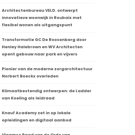
Architectenbureau VELD. ontwerpt
innovatieve woonwijk in Roubaix met
flexibel wonen als uitgangspunt
Transformatie GC De Roosenberg door
Henley Halebrown en WV Architecten
opent gebouw naar park en vijvers
Pionier van de moderne zorgarchitectuur
Norbert Boeckx overleden
Klimaatbestendig ontwerpen: de Ladder
van Koeling als leidraad
Knauf Academy zet in op lokale
opleidingen en digitaal aanbod
Vlaamse Raad van de Orde van