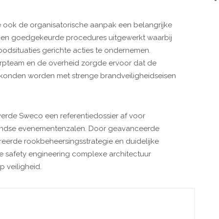
 ook de organisatorische aanpak een belangrijke
erden goedgekeurde procedures uitgewerkt waarbij
dsituaties gerichte acties te ondernemen.
erpteam en de overheid zorgde ervoor dat de
d konden worden met strenge brandveiligheidseisen
verde Sweco een referentiedossier af voor
rondse evenementenzalen. Door geavanceerde
reerde rookbeheersingsstrategie en duidelijke
re safety engineering complexe architectuur
 veiligheid.