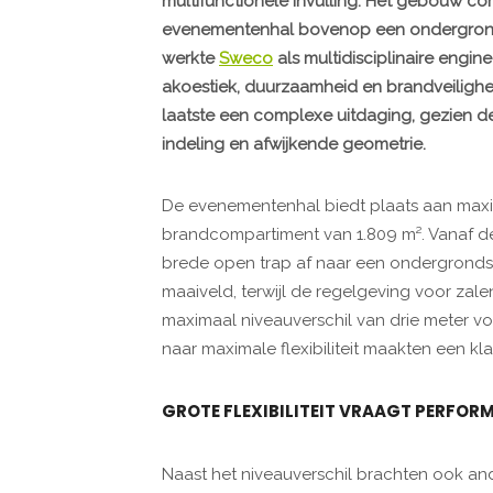
multifunctionele invulling. Het gebouw com
evenementenhal bovenop een ondergrond
werkte
Sweco
als multidisciplinaire engine
akoestiek, duurzaamheid en brandveiligh
laatste een complexe uitdaging, gezien de
indeling en afwijkende geometrie.
De evenementenhal biedt plaats aan maxim
brandcompartiment van 1.809 m². Vanaf d
brede open trap af naar een ondergronds n
maaiveld, terwijl de regelgeving voor za
maximaal niveauverschil van drie meter voo
naar maximale flexibiliteit maakten een k
GROTE FLEXIBILITEIT VRAAGT PERFO
Naast het niveauverschil brachten ook and