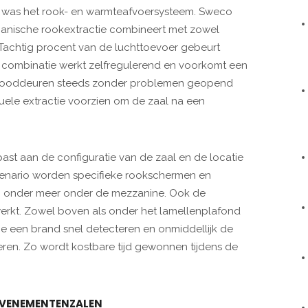
e was het rook- en warmteafvoersysteem. Sweco
nische rookextractie combineert met zowel
 Tachtig procent van de luchttoevoer gebeurt
ie combinatie werkt zelfregulerend en voorkomt een
r nooddeuren steeds zonder problemen geopend
le extractie voorzien om de zaal na een
st aan de configuratie van de zaal en de locatie
cenario worden specifieke rookschermen en
d, onder meer onder de mezzanine. Ook de
rkt. Zowel boven als onder het lamellenplafond
e een brand snel detecteren en onmiddellijk de
ren. Zo wordt kostbare tijd gewonnen tijdens de
EVENEMENTENZALEN