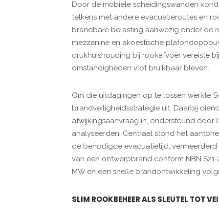
Door de mobiele scheidingswanden konde
telkens met andere evacuatieroutes en ro
brandbare belasting aanwezig onder de 
mezzanine en akoestische plafondopbouw 
drukhuishouding bij rookafvoer vereiste b
omstandigheden vlot bruikbaar bleven.
Om die uitdagingen op te lossen werkte
brandveiligheidsstrategie uit. Daarbij dien
afwijkingsaanvraag in, ondersteund door C
analyseerden. Centraal stond het aantone
de benodigde evacuatietijd, vermeerderd m
van een ontwerpbrand conform NBN S21-2
MW en een snelle brandontwikkeling volgen
SLIM ROOKBEHEER ALS SLEUTEL TOT VE