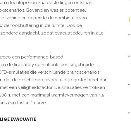
n uiteenlopende zaalopstellingen ontstaan,
okscenario’s. Bovendien was er potentieel
mezzanine en beperkte de combinatie van
de rookbuffering in de ruimte. Ook de
ijzondere aandacht, zodat evacuatiedeuren in alle
 Sweco een performance-based
den de fire safety consultants een uitgebreide
FD-simulaties die verschillende brandscenario’s
n dat de beschikbare evacuatietijd groter bleef dan
et een veiligheidsfactor. De simulaties vertrokken
08-1, met een maximaal warmtevermogen van 4,5
s een fast α.t²-curve.
ILIGE EVACUATIE