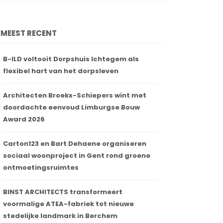
MEEST RECENT
B-ILD voltooit Dorpshuis Ichtegem als
flexibel hart van het dorpsleven
Architecten Broekx-Schiepers wint met
doordachte eenvoud Limburgse Bouw
Award 2026
Carton123 en Bart Dehaene organiseren
sociaal woonproject in Gent rond groene
ontmoetingsruimtes
BINST ARCHITECTS transformeert
voormalige ATEA-fabriek tot nieuwe
stedelijke landmark in Berchem