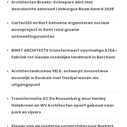
Architecten Broekx-Schiepers wint met
doordachte eenvoud Limburgse Bouw Award 2026
Carton123 en Bart Dehaene organiseren sociaal
woonproject in Gent rond groene
ontmoetingsruimtes
BINST ARCHITECTS transformeert voormalige ATEA-
fabriek tot nieuwe stedelijke landmark in Berchem
Architectenbureau VELD. ontwerpt innovatieve
woonwijk in Roubaix met flexibel wonen als
uitgangspunt
Transformatie GC De Roosenberg door Henley
Halebrown en WV Architecten opent gebouw naar
park en vijvers
Pionier van de moderne zorgarchitectuur Norbert