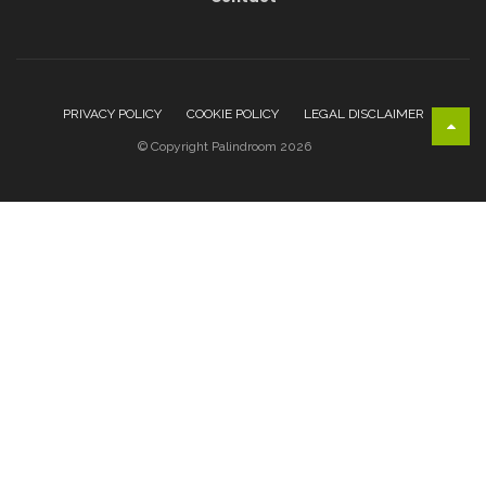
PRIVACY POLICY
COOKIE POLICY
LEGAL DISCLAIMER
© Copyright Palindroom 2026