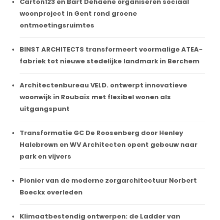
Carton123 en Bart Dehaene organiseren sociaal
woonproject in Gent rond groene
ontmoetingsruimtes
BINST ARCHITECTS transformeert voormalige ATEA-
fabriek tot nieuwe stedelijke landmark in Berchem
Architectenbureau VELD. ontwerpt innovatieve
woonwijk in Roubaix met flexibel wonen als
uitgangspunt
Transformatie GC De Roosenberg door Henley
Halebrown en WV Architecten opent gebouw naar
park en vijvers
Pionier van de moderne zorgarchitectuur Norbert
Boeckx overleden
Klimaatbestendig ontwerpen: de Ladder van