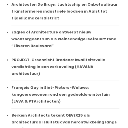
Architecten De Bruyn, Luchtschip en Onbetaalbaar
transformeren industriële loodsen in Aalst tot
tijdelijk makersdistrict
Eagles of Architecture ontwerpt nieuw
woonzorgcentrum als kleinschalige leefbuurt rond
“Zilveren Boulevard”
PROJECT. Groenzicht Bredene: kwaliteitsvolle
verdichting in een verkaveling (HAVANA
architectuur)
François Gay in Sint-Pieters-Woluwe:
kangoeroewonen rond een gedeelde wintertuin
(JAVA & PTArchitecten)
Berkein Architects tekent OEVER25 als
architecturaal sluitstuk van herontwikkeling langs