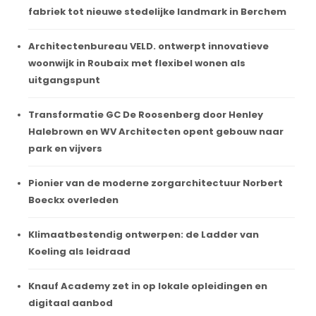
fabriek tot nieuwe stedelijke landmark in Berchem
Architectenbureau VELD. ontwerpt innovatieve
woonwijk in Roubaix met flexibel wonen als
uitgangspunt
Transformatie GC De Roosenberg door Henley
Halebrown en WV Architecten opent gebouw naar
park en vijvers
Pionier van de moderne zorgarchitectuur Norbert
Boeckx overleden
Klimaatbestendig ontwerpen: de Ladder van
Koeling als leidraad
Knauf Academy zet in op lokale opleidingen en
digitaal aanbod