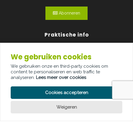
Abonneren
Praktische info
Agenda
We gebruiken cookies
Over ons
We gebruiken onze en third-party cookies om
content te personaliseren en web traffic te
Adverteren
analyseren.
Lees meer over cookies
Contact
Cookies accepteren
Weigeren
Een vraag?
PRIVACY POLICY
COOKIE POLICY
LEGAL DISCLAIMER
© Copyright Palindroom 2026