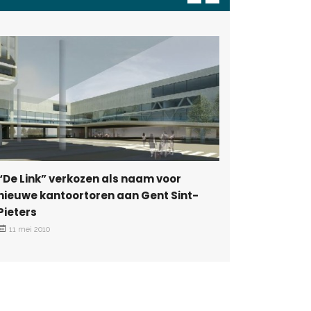
Naam ge
kantoort
21 maart 2
“De Link” verkozen als naam voor
nieuwe kantoortoren aan Gent Sint-
Pieters
11 mei 2010