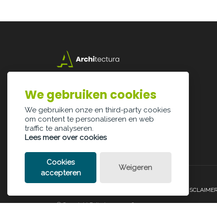
Lazarijstraat 168
3500 Hasselt
We gebruiken cookies
info@architectura.be
We gebruiken onze en third-party cookies
om content te personaliseren en web
traffic te analyseren.
Lees meer over cookies
Cookies
Weigeren
accepteren
PRIVACY POLICY
COOKIE POLICY
LEGAL DISCLAIME
© Copyright Palindroom 2026