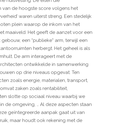
e huisvesting. De eisen die
n van de hoogste score volgens het
eid’ waren uiterst streng. Een stedelijk
loten plein waarop de inkom van het
et maaiveld. Het geeft de aanzet voor een
gebouw, een “publieke” arm, terwijl een
ntoorruimten herbergt. Het geheel is als
hult. De arm interageert met de
architecten ontwikkelde in samenwerking
ouwen op drie niveaus opgevat. Ten
ten zoals energie, materialen, transport,
omvat zaken zoals rentabiliteit,
n ten slotte op sociaal niveau waarbij we
e in de omgeving, … Al deze aspecten staan
Deze geïntegreerde aanpak gaat uit van
bruik, maar houdt ook rekening met de