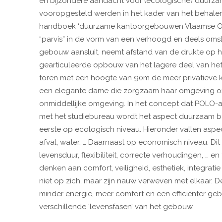
en bijzondere aandacht voor (ecologische) duurzam
vooropgesteld werden in het kader van het behale
handboek ‘duurzame kantoorgebouwen Vlaamse Overh
“parvis” in de vorm van een verhoogd en deels oms
gebouw aansluit, neemt afstand van de drukte op h
gearticuleerde opbouw van het lagere deel van het 
toren met een hoogte van 90m de meer privatieve ka
een elegante dame die zorgzaam haar omgeving om
onmiddellijke omgeving. In het concept dat POLO-
met het studiebureau wordt het aspect duurzaam b
eerste op ecologisch niveau. Hieronder vallen aspec
afval, water, … Daarnaast op economisch niveau. Dit 
levensduur, flexibiliteit, correcte verhoudingen, … e
denken aan comfort, veiligheid, esthetiek, integrati
niet op zich, maar zijn nauw verweven met elkaar. 
minder energie, meer comfort en een efficiënter ge
verschillende ‘levensfasen’ van het gebouw.