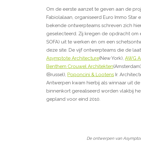
Om de eerste aanzet te geven aan de pro
Fabiolalaan, organiseerd Euro Immo Star ei
bekende ontwerpteams schreven zich hiervoo
geselecteerd. Zij kregen de opdracht om 
SOFA) uit te werken én om een schetsont
deze site. De vijf ontwerpteams die de laa
Asymptote Architecture
(New York),
AWG Ar
Benthem Crouwel Architekten
(Amsterdam)
(Brussel),
Poponcini & Lootens
Ir. Architec
Antwerpen kwam hierbij als winnaar uit d
binnenkort gerealiseerd worden vlakbij het 
gepland voor eind 2010.
De ontwerpen van Asymptote