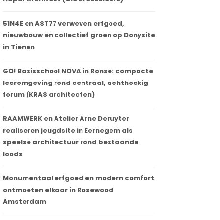
51N4E en AST77 verweven erfgoed,
nieuwbouw en collectief groen op Donysite
in Tienen
GO! Basisschool NOVA in Ronse: compacte
leeromgeving rond centraal, achthoekig
forum (KRAS architecten)
RAAMWERK en Atelier Arne Deruyter
realiseren jeugdsite in Eernegem als
speelse architectuur rond bestaande
loods
Monumentaal erfgoed en modern comfort
ontmoeten elkaar in Rosewood
Amsterdam