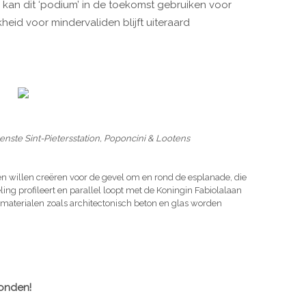
kan dit ‘podium’ in de toekomst gebruiken voor
kheid voor mindervaliden blijft uiteraard
nste Sint-Pietersstation, Poponcini & Lootens
ten willen creëren voor de gevel om en rond de esplanade, die
ing profileert en parallel loopt met de Koningin Fabiolalaan
materialen zoals architectonisch beton en glas worden
onden!