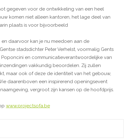
chot gegeven voor de ontwikkeling van een heel
ouw komen niet alleen kantoren, het lage deel van
rin plaats is voor bijvoorbeeld
 en daarvoor kan je nu meedoen aan de
 Gentse stadsdichter Peter Verhelst, voormalig Gents
o Poponcini en communicatieverantwoordelijke van
inzendingen vakkundig beoordelen. Zij zullen
kt, maar ook of deze de identiteit van het gebouw,
. Wie daarenboven een inspirerend openingsevent
aamgeving, vergroot zijn kansen op de hoofdprijs.
 op
www.projectsofa.be