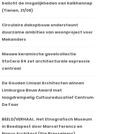
belicht de mogelijkheden van kalkhennep
(Tienen, 21/08)
Circulaire dakopbouw ondersteunt
duurzame ambities van woonproject voor
Mekanders
Nieuwe keramische gevelcollectie
StoCera 54 zet architecturale expressie
centraal
De Gouden Liniaal Architecten winnen
Limburgse Bouw Award met
laagdrempelig Cultuureducatief Centrum
De Faar
BEELD/VERHAAL. Het Etnografisch Museum
in Boedapest door Marcel Ferencz en
Napur Architect (Gie Bresseleers)