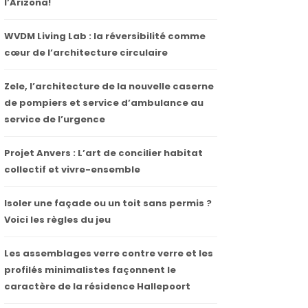
l’Arizona!
WVDM Living Lab : la réversibilité comme
cœur de l’architecture circulaire
Zele, l’architecture de la nouvelle caserne
de pompiers et service d’ambulance au
service de l’urgence
Projet Anvers : L’art de concilier habitat
collectif et vivre-ensemble
Isoler une façade ou un toit sans permis ?
Voici les règles du jeu
Les assemblages verre contre verre et les
profilés minimalistes façonnent le
caractère de la résidence Hallepoort