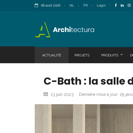
08 août 2026
NL
FR
Login
ACTUALITÉ
PROJETS
PRODUITS
D
C-Bath : la salle
13 juin 2023
Dernière mise à jour: 29 jan