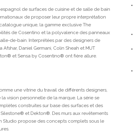
 espagnol de surfaces de cuisine et de salle de bain
ernationaux de proposer leur propre interprétation
 catalogue unique, la gamme exclusive The
ilités de Cosentino et la polyvalence des panneaux
 salle-de-bain. Interprétées par des designers de
ia Afshar, Daniel Germani, Colin Sheah et MUT
kton® et Sensa by Cosentino® ont fière allure.
omme une vitrine du travail de différents designers,
 la vision personnelle de la marque. La série se
plètes construites sur base des surfaces et des
o : Silestone® et Dekton®. Des murs aux revêtements
th Studio propose des concepts complets sous le
ures.