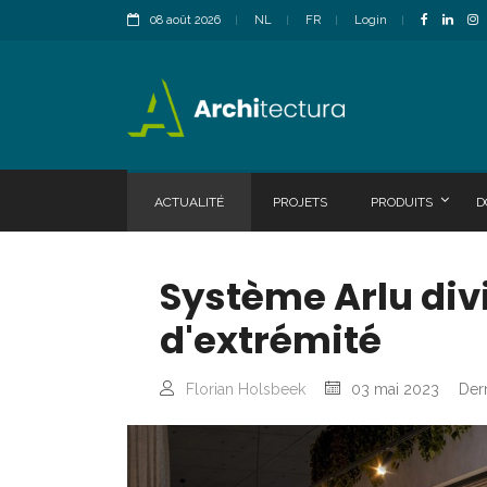
08 août 2026
NL
FR
Login
ACTUALITÉ
PROJETS
PRODUITS
D
Système Arlu divi
d'extrémité
Florian Holsbeek
03 mai 2023
Dern