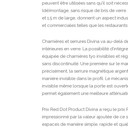
peuvent être utilisées sans qu'il soit nécess
(dé)montage, sans risque de bris de verre.
et 1,5 m de large, donnent un aspect indust
et commerciales telles que les restaurants
Charnières et serrures Divina va au-delà d
intérieures en verre. La possibilité d'inté
équipée de charnières tyo invisibles et rég
sans discontinuité. Une première sur le ma
précisément, la serrure magnétique argen
manière invisible dans le profil. Le mécani
invisible même lorsque la porte est ouverte
permet également une meilleure atténuatio
Prix Red Dot Product Divina a reçu le prix 
impressionné par la valeur ajoutée de ce s
espaces de manière simple, rapide et quali