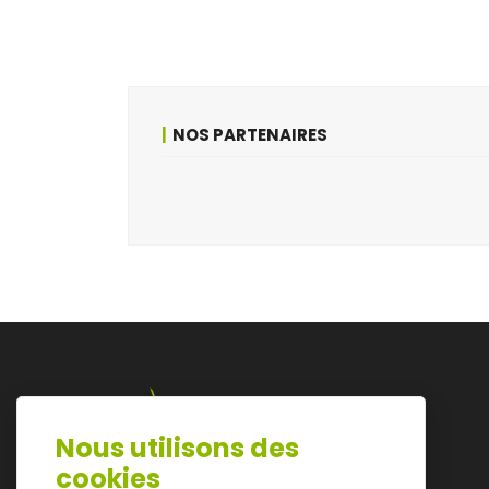
NOS PARTENAIRES
Nous utilisons des
Lazarijstraat 168
cookies
3500 Hasselt