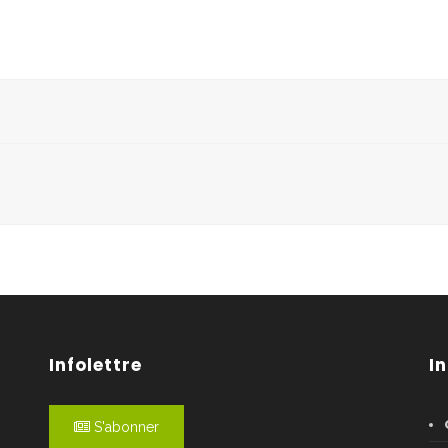
Infolettre
I
S'abonner