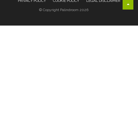
PRIVACY POLICY
COOKIE POLICY
LEGAL DISCLAIMER
© Copyright Palindroom 2026