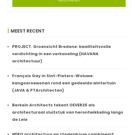
MEEST RECENT
PROJECT. Groenzicht Bredene: kwaliteitsvolle
verdichting in een verkaveling (HAVANA
architectuur)
François Gay in Sint-Pieters-Woluwe:
kangoeroewonen rond een gedeelde wintertuin
(JAVA & PTArchitecten)
Berkein Architects tekent OEVER25 als
architecturaal sluitstuk van herontwikkeling langs
de Leie
NERO architectuur en stedenbouw combineert