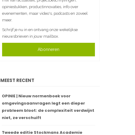
mix van actualiteit, projectbeschrijvingen,
opiniestukken, productinnovaties, info over
evenementen, maar video's, podcasts en zoveel
meer.
Schrijf je nu in en ontvang onze wekelijkse
nieuwsbrieven in jouw mailbox.
Abonneren
MEEST RECENT
OPINIE | Nieuw normenboek voor
omgevingsaanvragen legt een dieper
probleem bloot: de complexiteit verdwijnt
niet, ze verschuift
Tweede editie Stockmans Academie