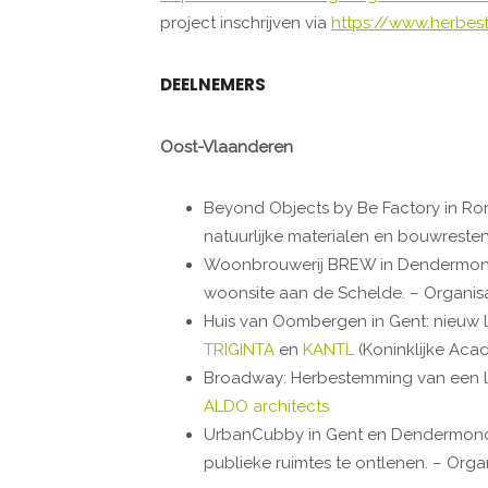
project inschrijven via
https://www.herbes
DEELNEMERS
Oost-Vlaanderen
Beyond Objects by Be Factory in Ro
natuurlijke materialen en bouwresten
Woonbrouwerij BREW in Dendermonde
woonsite aan de Schelde. – Organis
Huis van Oombergen in Gent: nieuw l
TRIGINTA
en
KANTL
(Koninklijke Aca
Broadway: Herbestemming van een l
ALDO architects
UrbanCubby in Gent en Dendermonde
publieke ruimtes te ontlenen. – Orga