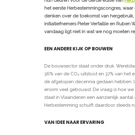
hun deuren voor de derde editie van
Herb
het eerste Herbestemmingscongres, waar
denken over de toekomst van hergebruik, 
initiatiefnemers Pieter Verfaillie en Ruben
vandaag ligt niet in wat we nog moeten rea
EEN ANDERE KIJK OP BOUWEN
De bouwsector staat onder druk. Wereldwi
36% van de CO₂-uitstoot en 37% van het en
de afgelopen decennia gedaan hebben, l
enorm veel gebouwd. De vraag is hoe we d
staat in Vlaanderen een aanzienlijk aant
Herbestemming schuift daardoor steeds nadr
VAN IDEE NAAR ERVARING