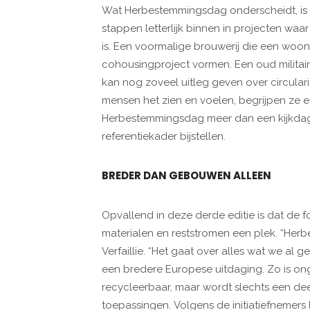
Wat Herbestemmingsdag onderscheidt, is d
stappen letterlijk binnen in projecten waa
is. Een voormalige brouwerij die een wo
cohousingproject vormen. Een oud militair
kan nog zoveel uitleg geven over circularit
mensen het zien en voelen, begrijpen ze ec
Herbestemmingsdag meer dan een kijkda
referentiekader bijstellen.
BREDER DAN GEBOUWEN ALLEEN
Opvallend in deze derde editie is dat de 
materialen en reststromen een plek. “Herb
Verfaillie. “Het gaat over alles wat we al 
een bredere Europese uitdaging. Zo is o
recycleerbaar, maar wordt slechts een de
toepassingen. Volgens de initiatiefnemers