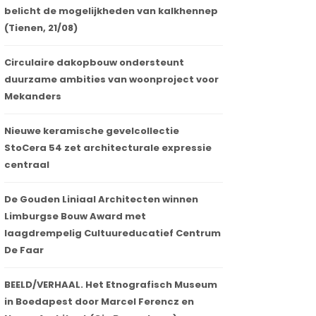
belicht de mogelijkheden van kalkhennep
(Tienen, 21/08)
Circulaire dakopbouw ondersteunt
duurzame ambities van woonproject voor
Mekanders
Nieuwe keramische gevelcollectie
StoCera 54 zet architecturale expressie
centraal
De Gouden Liniaal Architecten winnen
Limburgse Bouw Award met
laagdrempelig Cultuureducatief Centrum
De Faar
BEELD/VERHAAL. Het Etnografisch Museum
in Boedapest door Marcel Ferencz en