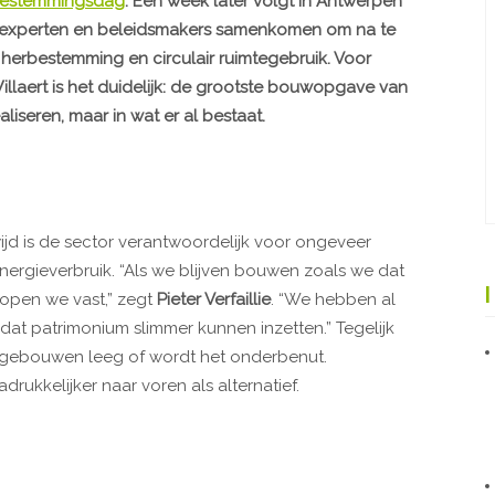
estemmingsdag
. Een week later volgt in Antwerpen
 experten en beleidsmakers samenkomen om na te
herbestemming en circulair ruimtegebruik. Voor
 Willaert is het duidelijk: de grootste bouwopgave van
liseren, maar in wat er al bestaat.
jd is de sector verantwoordelijk voor ongeveer
ergieverbruik. “Als we blijven bouwen zoals we dat
open we vast,” zegt
Pieter Verfaillie
. “We hebben al
at patrimonium slimmer kunnen inzetten.” Tegelijk
al gebouwen leeg of wordt het onderbenut.
ukkelijker naar voren als alternatief.