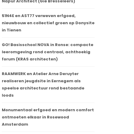
Napur Architect (Gie Bresseleers)
51N4E en AST77 verweven erfgoed,
nieuwbouw en collectief groen op Donysite
in Tienen
GO! Basisschool NOVA in Ronse: compacte
leeromgeving rond centraal, achthoekig
forum (KRAS architecten)
RAAMWERK en Atelier Arne Deruyter
realiseren jeugdsite in Eernegem als
speelse architectuur rond bestaande
loods
Monumentaal erfgoed en modern comfort
ontmoeten elkaar in Rosewood
Amsterdam