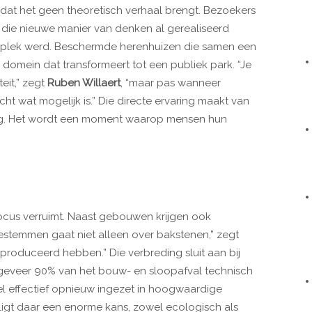
at het geen theoretisch verhaal brengt. Bezoekers
r die nieuwe manier van denken al gerealiseerd
onplek werd. Beschermde herenhuizen die samen een
 domein dat transformeert tot een publiek park. “Je
eit,” zegt
Ruben Willaert
, “maar pas wanneer
ht wat mogelijk is.” Die directe ervaring maakt van
g. Het wordt een moment waarop mensen hun
focus verruimt. Naast gebouwen krijgen ook
estemmen gaat niet alleen over bakstenen,” zegt
geproduceerd hebben.” Die verbreding sluit aan bij
ngeveer 90% van het bouw- en sloopafval technisch
el effectief opnieuw ingezet in hoogwaardige
 ligt daar een enorme kans, zowel ecologisch als