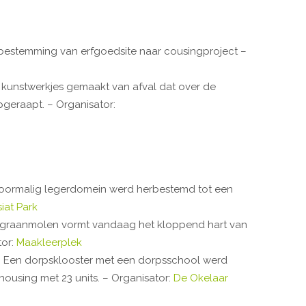
erbestemming van erfgoedsite naar cousingproject –
n kunstwerkjes gemaakt van afval dat over de
pgeraapt. – Organisator:
 voormalig legerdomein werd herbestemd tot een
iat Park
e graanmolen vormt vandaag het kloppend hart van
tor:
Maakleerplek
: Een dorpsklooster met een dorpsschool werd
sing met 23 units. – Organisator:
De Okelaar