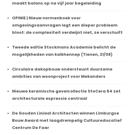
maakt balans op na vijf jaar begeleiding
OPINIE | Nieuw normenboek voor
omgevingsaanvragen legt een dieper probleem
bloot: de complexiteit verdwijnt niet, ze verschuift
Tweede editie Stockmans Academie belicht de
mogelijkheden van kalkhennep (Tienen, 21/08)
Circulaire dakopbouw ondersteunt duurzame
ambities van woonproject voor Mekanders
Nieuwe keramische gevelcollectie StoCera 54 zet
architecturale expressie centraal
De Gouden Liniaal Architecten winnen Limburgse
Bouw Award met laagdrempelig Cultuureducatief
Centrum De Faar