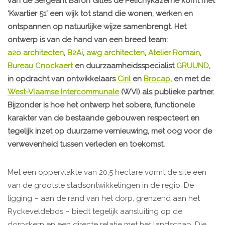
van de Sergeant Baron Gillès de Pélichykazerne komt met
‘Kwartier 51’ een wijk tot stand die wonen, werken en
ontspannen op natuurlijke wijze samenbrengt. Het
ontwerp is van de hand van een breed team:
a2o architecten
,
B2Ai
,
awg architecten
,
Atelier Romain
,
Bureau Cnockaert
en duurzaamheidsspecialist
GRUUND
,
in opdracht van ontwikkelaars
Ciril
en
Brocap
, en met de
West-Vlaamse Intercommunale
(WVI) als publieke partner.
Bijzonder is hoe het ontwerp het sobere, functionele
karakter van de bestaande gebouwen respecteert en
tegelijk inzet op duurzame vernieuwing, met oog voor de
verwevenheid tussen verleden en toekomst.
Met een oppervlakte van 20,5 hectare vormt de site een
van de grootste stadsontwikkelingen in de regio. De
ligging – aan de rand van het dorp, grenzend aan het
Ryckeveldebos – biedt tegelijk aansluiting op de
dorpskern en een directe relatie met het landschap. Die