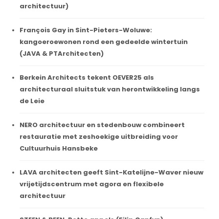
architectuur)
François Gay in Sint-Pieters-Woluwe:
kangoeroewonen rond een gedeelde wintertuin
(JAVA & PTArchitecten)
Berkein Architects tekent OEVER25 als
architecturaal sluitstuk van herontwikkeling langs
de Leie
NERO architectuur en stedenbouw combineert
restauratie met zeshoekige uitbreiding voor
Cultuurhuis Hansbeke
LAVA architecten geeft Sint-Katelijne-Waver nieuw
vrijetijdscentrum met agora en flexibele
architectuur