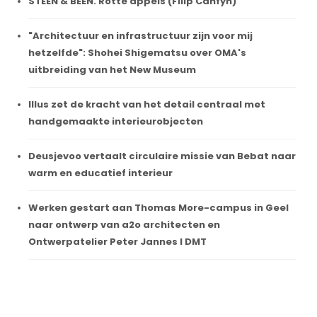
STEEN & BEEN. Rotte appels (Filip Canfyn)
"Architectuur en infrastructuur zijn voor mij
hetzelfde": Shohei Shigematsu over OMA's
uitbreiding van het New Museum
Illus zet de kracht van het detail centraal met
handgemaakte interieurobjecten
Deusjevoo vertaalt circulaire missie van Bebat naar
warm en educatief interieur
Werken gestart aan Thomas More-campus in Geel
naar ontwerp van a2o architecten en
Ontwerpatelier Peter Jannes I DMT