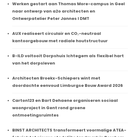
Werken gestart aan Thomas More-campus in Geel
naar ontwerp van a2o architecten en
Ontwerpatelier Peter Jannes I DMT
AUX realiseert circulair en CO₂-neutraal
kantoorgebouw met radiale houtstructuur
B-ILD voltooit Dorpshuis Ichtegem als flexibel hart
van het dorpsleven
Architecten Broekx-Schiepers wint met
doordachte eenvoud Limburgse Bouw Award 2026
Carton123 en Bart Dehaene organiseren sociaal
woonproject in Gent rond groene
ontmoetingsruimtes
BINST ARCHITECTS transformeert voormalige ATEA-