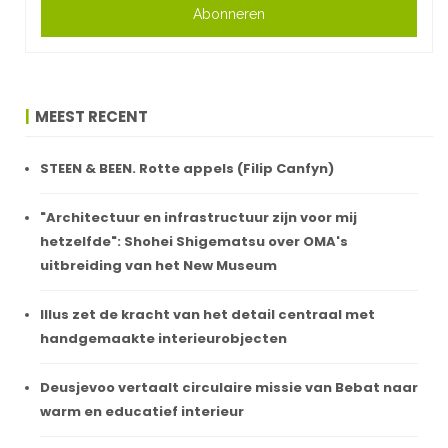
Abonneren
MEEST RECENT
STEEN & BEEN. Rotte appels (Filip Canfyn)
"Architectuur en infrastructuur zijn voor mij
hetzelfde": Shohei Shigematsu over OMA's
uitbreiding van het New Museum
Illus zet de kracht van het detail centraal met
handgemaakte interieurobjecten
Deusjevoo vertaalt circulaire missie van Bebat naar
warm en educatief interieur