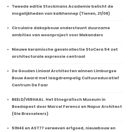
Tweede editie Stockmans Academie belicht de
mogelijkheden van kalkhennep (Tienen, 21/08)
Circulaire dakopbouw ondersteunt duurzame
ambities van woonproject voor Mekanders
Nieuwe keramische gevelcollectie StoCera 54 zet
architecturale expressie centraal
De Gouden Liniaal Architecten winnen Limburgse
Bouw Award met laagdrempelig Cultuureducatief
Centrum De Faar
BEELD/VERHAAL. Het Etnografisch Museum in
Boedapest door Marcel Ferencz en Napur Architect
(Gie Bresseleers)
51N4E en AST77 verweven erfgoed, nieuwbouw en