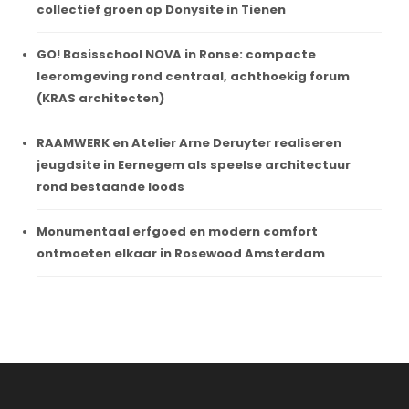
collectief groen op Donysite in Tienen
GO! Basisschool NOVA in Ronse: compacte
leeromgeving rond centraal, achthoekig forum
(KRAS architecten)
RAAMWERK en Atelier Arne Deruyter realiseren
jeugdsite in Eernegem als speelse architectuur
rond bestaande loods
Monumentaal erfgoed en modern comfort
ontmoeten elkaar in Rosewood Amsterdam