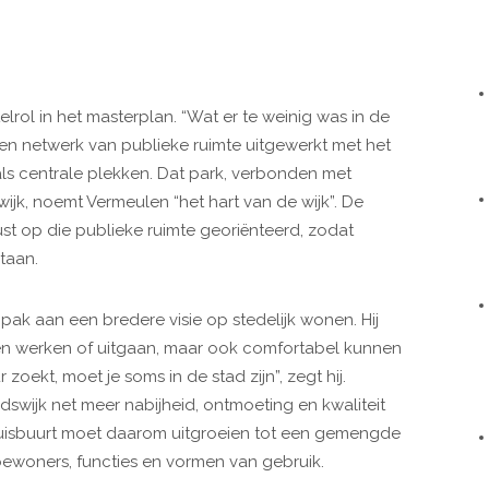
rol in het masterplan. “Wat er te weinig was in de
een netwerk van publieke ruimte uitgewerkt met het
ls centrale plekken. Dat park, verbonden met
jk, noemt Vermeulen “het hart van de wijk”. De
t op die publieke ruimte georiënteerd, zodat
taan.
pak aan een bredere visie op stedelijk wonen. Hij
een werken of uitgaan, maar ook comfortabel kunnen
 zoekt, moet je soms in de stad zijn”, zegt hij.
wijk net meer nabijheid, ontmoeting en kwaliteit
uisbuurt moet daarom uitgroeien tot een gemengde
bewoners, functies en vormen van gebruik.