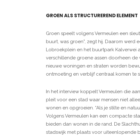
GROEN ALS STRUCTUREREND ELEMENT
Groen speelt volgens Vermeulen een sleutel
buurt, was groen”, zegt hij. Daarom werd 
Lobroekplein en het buurtpark Kalverwei a
verschillende groene assen doorheen de wi
nieuwe woningen en straten worden bewus
ontmoeting en verblijf centraal komen te s
In het interview koppelt Vermeulen die aan
pleit voor een stad waar mensen niet all
wonen en opgroeien. “Als je stilte en natuur
Volgens Vermeulen kan een compacte stads
bieden dan wonen in de rand. De Slachth
stadswijk met plaats voor uiteenlopende 