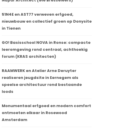
Napur Architect (Gie Bresseleers)
51N4E en AST77 verweven erfgoed,
nieuwbouw en collectief groen op Donysite
in Tienen
GO! Basisschool NOVA in Ronse: compacte
leeromgeving rond centraal, achthoekig
forum (KRAS architecten)
RAAMWERK en Atelier Arne Deruyter
realiseren jeugdsite in Eernegem als
speelse architectuur rond bestaande
loods
Monumentaal erfgoed en modern comfort
ontmoeten elkaar in Rosewood
Amsterdam