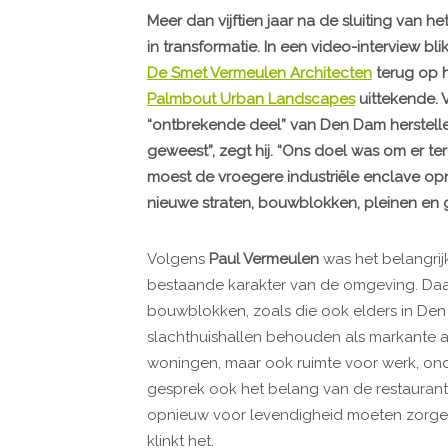
Meer dan vijftien jaar na de sluiting van h
in transformatie. In een video-interview bl
De Smet Vermeulen Architecten
terug op h
Palmbout Urban Landscapes
uittekende. 
“ontbrekende deel” van Den Dam herstellen
geweest”, zegt hij. “Ons doel was om er te
moest de vroegere industriële enclave op
nieuwe straten, bouwblokken, pleinen en 
Volgens
Paul Vermeulen
was het belangrijk
bestaande karakter van de omgeving. Daar
bouwblokken, zoals die ook elders in Den 
slachthuishallen behouden als markante a
woningen, maar ook ruimte voor werk, ond
gesprek ook het belang van de restauran
opnieuw voor levendigheid moeten zorgen. 
klinkt het.