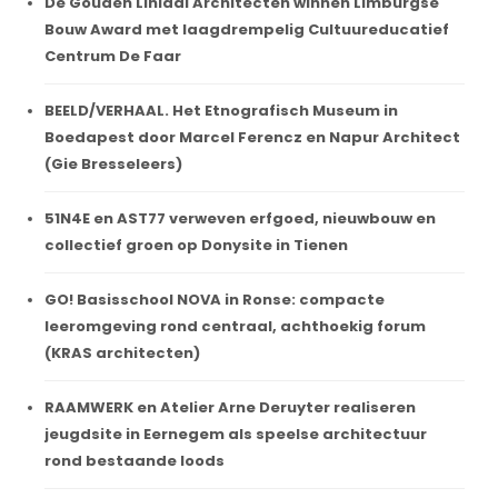
De Gouden Liniaal Architecten winnen Limburgse
Bouw Award met laagdrempelig Cultuureducatief
Centrum De Faar
BEELD/VERHAAL. Het Etnografisch Museum in
Boedapest door Marcel Ferencz en Napur Architect
(Gie Bresseleers)
51N4E en AST77 verweven erfgoed, nieuwbouw en
collectief groen op Donysite in Tienen
GO! Basisschool NOVA in Ronse: compacte
leeromgeving rond centraal, achthoekig forum
(KRAS architecten)
RAAMWERK en Atelier Arne Deruyter realiseren
jeugdsite in Eernegem als speelse architectuur
rond bestaande loods