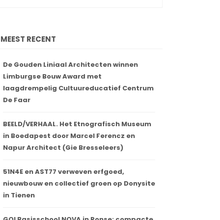
MEEST RECENT
De Gouden Liniaal Architecten winnen
Limburgse Bouw Award met
laagdrempelig Cultuureducatief Centrum
De Faar
BEELD/VERHAAL. Het Etnografisch Museum
in Boedapest door Marcel Ferencz en
Napur Architect (Gie Bresseleers)
51N4E en AST77 verweven erfgoed,
nieuwbouw en collectief groen op Donysite
in Tienen
GO! Basisschool NOVA in Ronse: compacte