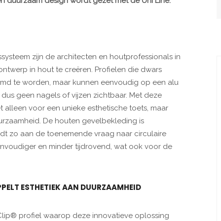
en duurzaam design wordt gezet met de Uni Line.
ssysteem zijn de architecten en houtprofessionals in
ntwerp in hout te creëren. Profielen die dwars
lijmd te worden, maar kunnen eenvoudig op een alu
 dus geen nagels of vijzen zichtbaar. Met deze
t alleen voor een unieke esthetische toets, maar
urzaamheid. De houten gevelbekleding is
t zo aan de toenemende vraag naar circulaire
envoudiger en minder tijdrovend, wat ook voor de
PPELT ESTHETIEK AAN DUURZAAMHEID
Clip® profiel waarop deze innovatieve oplossing