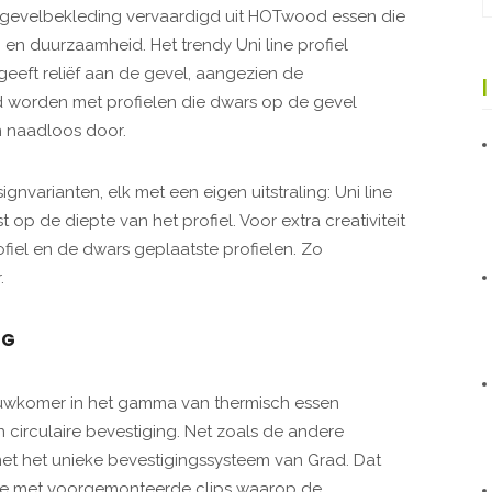
ire gevelbekleding vervaardigd uit HOTwood essen die
en duurzaamheid. Het trendy Uni line profiel
geeft reliëf aan de gevel, aangezien de
d worden met profielen die dwars op de gevel
n naadloos door.
signvarianten, elk met een eigen uitstraling: Uni line
op de diepte van het profiel. Voor extra creativiteit
rofiel en de dwars geplaatste profielen. Zo
.
NG
uwkomer in het gamma van thermisch essen
 circulaire bevestiging. Net zoals de andere
 met het unieke bevestigingssysteem van Grad. Dat
tie met voorgemonteerde clips waarop de