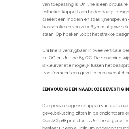
van toepassing is. Uni line is een circula
esthetiek koppelt aan hedendaags design 
creëert een modern en strak lijnenspel en 
basisprofielen van 20 x 65 mm afgewissel
staan. Op hoeken loopt het strakke desig
Uni line is verkrijgbaar in twee verticale de
40 QC en Uni line 65 QC. De benaming wijst 
is kleurvariatie mogelijk tussen het basisp
transformeert een gevel in een eyecatcher
EENVOUDIGE EN NAADLOZE BEVESTIGI
De speciale eigenschappen van deze nie
gevelbekleding zitten in de onzichtbare en
QuickClip® profielen is Uni line uitgerust
bestaat uit een aluminium onderconstruc