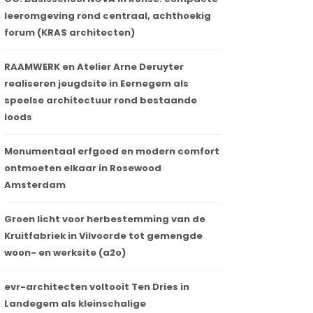
leeromgeving rond centraal, achthoekig
forum (KRAS architecten)
RAAMWERK en Atelier Arne Deruyter
realiseren jeugdsite in Eernegem als
speelse architectuur rond bestaande
loods
Monumentaal erfgoed en modern comfort
ontmoeten elkaar in Rosewood
Amsterdam
Groen licht voor herbestemming van de
Kruitfabriek in Vilvoorde tot gemengde
woon- en werksite (a2o)
evr-architecten voltooit Ten Dries in
Landegem als kleinschalige