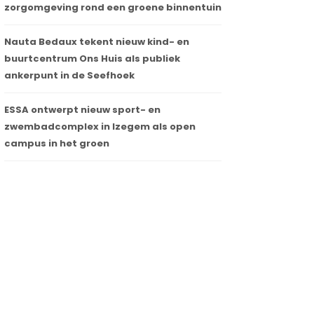
zorgomgeving rond een groene binnentuin
Nauta Bedaux tekent nieuw kind- en
buurtcentrum Ons Huis als publiek
ankerpunt in de Seefhoek
ESSA ontwerpt nieuw sport- en
zwembadcomplex in Izegem als open
Pfleiderer scoort hoog op gebied van
Hoe door
campus in het groen
ESG-risicoclassificatie: de firma is een
blauw d
duurzame speler
06 april 20
07 april 2023