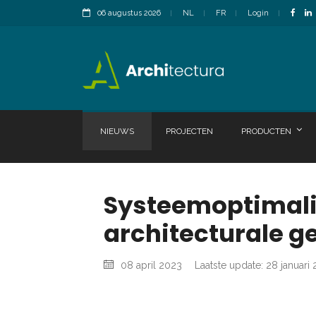
06 augustus 2026
NL
FR
Login
NIEUWS
PROJECTEN
PRODUCTEN
Systeemoptimalis
architecturale g
08 april 2023
Laatste update: 28 januari