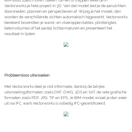
BIM-tools zoals muren, daken, ramen of trappen teken je in
Vectorworks je hele project in 3D. Van dat model leid je de aanzichten,
doorsneden, plannen en perspectieven af. Wijzig je het model, dan
worden de verschillende zichten automatisch bijgewerkt. Vectorworks
berekent bovendien je wand- en vloeroppervlaktes, plintlengtes,
betonvolumes of het aantal lichtarmaturen en presenteert het
resultaat in lijsten.
Probleemloos uitwisselen
Met Vectorworks deel je vlot informatie, dankzij de talrijke
uitwisselingsformaten zoals DXF, DWG, 3DS en SAT, de vele grafische
formaten zoals PDF, JPG, TIF en EPS. Je BIM-model wissel je dan weer
uit via IFC, want Vectorworks is volledig IFC-gecertificeerd.