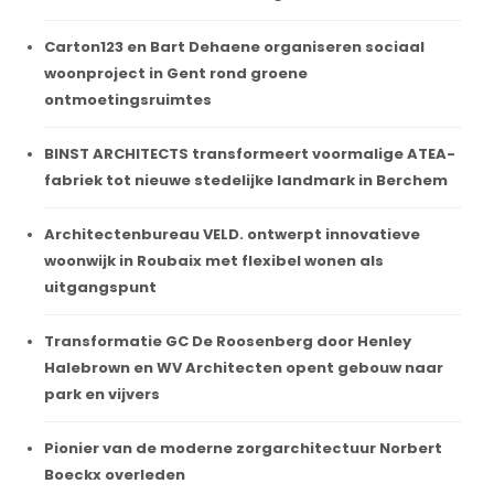
Carton123 en Bart Dehaene organiseren sociaal
woonproject in Gent rond groene
ontmoetingsruimtes
BINST ARCHITECTS transformeert voormalige ATEA-
fabriek tot nieuwe stedelijke landmark in Berchem
Architectenbureau VELD. ontwerpt innovatieve
woonwijk in Roubaix met flexibel wonen als
uitgangspunt
Transformatie GC De Roosenberg door Henley
Halebrown en WV Architecten opent gebouw naar
park en vijvers
Pionier van de moderne zorgarchitectuur Norbert
Boeckx overleden