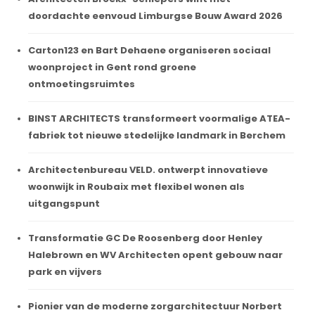
doordachte eenvoud Limburgse Bouw Award 2026
Carton123 en Bart Dehaene organiseren sociaal
woonproject in Gent rond groene
ontmoetingsruimtes
BINST ARCHITECTS transformeert voormalige ATEA-
fabriek tot nieuwe stedelijke landmark in Berchem
Architectenbureau VELD. ontwerpt innovatieve
woonwijk in Roubaix met flexibel wonen als
uitgangspunt
Transformatie GC De Roosenberg door Henley
Halebrown en WV Architecten opent gebouw naar
park en vijvers
Pionier van de moderne zorgarchitectuur Norbert