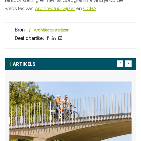
tentoonstelling en het randprogramma vind je op de
websites van
Architectuurwijzer
en
CCHA
.
Bron
Architectuurwijzer
Deel dit artikel
ARTIKELS