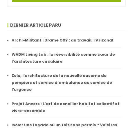
DERNIER ARTICLE PARU
Archi-Militant | Drame OXY : au travail, l’Arizona!
WVDM Living Lab : la réversibilité comme cœur de
l’architecture circulaire
Zele, l’architecture de la nouvelle caserne de
pompiers et service d’ambulance au service de
l’urgence
Projet Anvers : L’art de concilier habitat collectif et
vivre-ensemble
Isoler une façade ou un toit sans permis ? Voici les