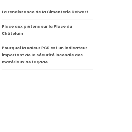
La renaissance de la Cimenterie Delwart
Place aux piétons sur la Place du
Châtelain
Pourquoi la valeur PCS est un indicateur
important de la sécurité incendie des
matériaux de façade
Appel à auteur de projet : Cité Moderne
| Espace Public
24 mai 2023