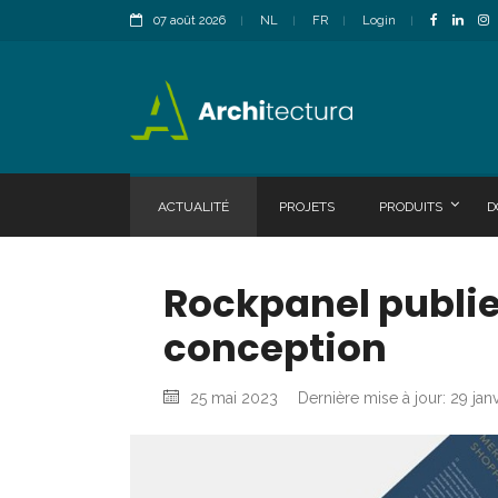
07 août 2026
NL
FR
Login
ACTUALITÉ
PROJETS
PRODUITS
D
Rockpanel publie 
conception
25 mai 2023
Dernière mise à jour: 29 jan