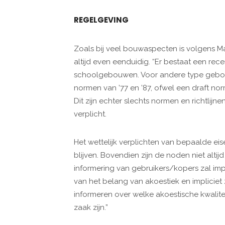
REGELGEVING
Zoals bij veel bouwaspecten is volgens Ma
altijd even eenduidig. “Er bestaat een 
schoolgebouwen. Voor andere type gebo
normen van ’77 en ’87, ofwel een draft nor
Dit zijn echter slechts normen en richtlijne
verplicht.
Het wettelijk verplichten van bepaalde eis
blijven. Bovendien zijn de noden niet altij
informering van gebruikers/kopers zal i
van het belang van akoestiek en impliciet z
informeren over welke akoestische kwalit
zaak zijn.”