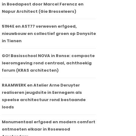
in Boedapest door Marcel Ferencz en
Napur Architect (Gie Bresseleers)
51N4E en AST77 verweven erfgoed,
nieuwbouw en collectief groen op Donysite
in Tienen
GO! Basisschool NOVA in Ronse: compacte
leeromgeving rond centraal, achthoekig
forum (KRAS architecten)
RAAMWERK en Atelier Arne Deruyter
Al meer dan 270 inschrijvingen voor het
realiseren jeugdsite in Eernegem als
Architectura-webinar over het belang
speelse architectuur rond bestaande
van goede akoestiek
loods
05 september 2023
Monumentaal erfgoed en modern comfort
ontmoeten elkaar in Rosewood