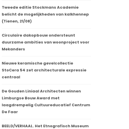
Tweede editie Stockmans Academie
belicht de mogelijkheden van kalkhennep
(Tienen, 21/08)
Circulaire dakopbouw ondersteunt
duurzame ambities van woonproject voor
Mekanders
Nieuwe keramische gevelcollectie
StoCera 54 zet architecturale expressie
centraal
De Gouden Liniaal Architecten winnen
Limburgse Bouw Award met
laagdrempelig Cultuureducatief Centrum
De Faar
BEELD/VERHAAL. Het Etnografisch Museum