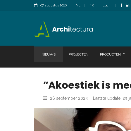
07 augustus 2026
NL
FR
Login
NIEUWS
PROJECTEN
PRODUCTEN
“Akoestiek is me
26 september 2023
Laatste update: 29 j