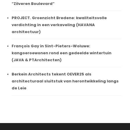
“Zilveren Boulevard”
PROJECT. Groenzicht Bredene: kwaliteitsvolle
verdichting in een verkaveling (HAVANA
architectuur)
François Gay in Sint-Pieters-Woluwe:
kangoeroewonen rond een gedeelde wintertuin
(JAVA & PTArchitecten)
Berkein Architects tekent OEVER25 als
architecturaal sluitstuk van herontwikkeling langs
de Leie