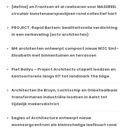
{define} en Frantzen et al realiseren voor MASEREEL
circulair kunstenaarspaviljoen rond collectief hart
PROJECT. Rapid Bertem: kwaliteitsvolle verdichting
in een verkaveling (ectv architecten)
M4 architecten ontwerpt compact nieuw WZC Sint-
Elisabeth met binnentuinen en terrassen
Piet Bailyu – Project Architects stapelt loodsen en
kantoortorens langs E17 tot landmark The Edge
Architecten De Bruyn, Luchtschip en Onbetaalbaar
transformeren industriële loodsen in Aalst tot
tijdelijk makersdistrict
Eagles of Architecture ontwerpt nieuw
woonzorgcentrum als kleinschalige leefbuurt rond