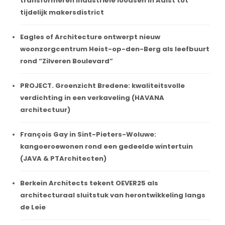
transformeren industriële loodsen in Aalst tot
tijdelijk makersdistrict
Eagles of Architecture ontwerpt nieuw
woonzorgcentrum Heist-op-den-Berg als leefbuurt
rond “Zilveren Boulevard”
PROJECT. Groenzicht Bredene: kwaliteitsvolle
verdichting in een verkaveling (HAVANA
architectuur)
François Gay in Sint-Pieters-Woluwe:
kangoeroewonen rond een gedeelde wintertuin
(JAVA & PTArchitecten)
Berkein Architects tekent OEVER25 als
architecturaal sluitstuk van herontwikkeling langs
de Leie