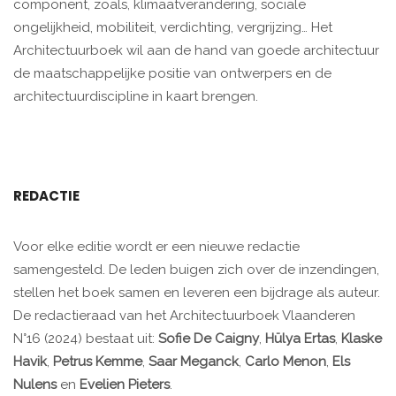
component, zoals, klimaatverandering, sociale
ongelijkheid, mobiliteit, verdichting, vergrijzing… Het
Architectuurboek wil aan de hand van goede architectuur
de maatschappelijke positie van ontwerpers en de
architectuurdiscipline in kaart brengen.
REDACTIE
Voor elke editie wordt er een nieuwe redactie
samengesteld. De leden buigen zich over de inzendingen,
stellen het boek samen en leveren een bijdrage als auteur.
De redactieraad van het Architectuurboek Vlaanderen
N°16 (2024) bestaat uit:
Sofie De Caigny
,
Hülya Ertas
,
Klaske
Havik
,
Petrus Kemme
,
Saar Meganck
,
Carlo Menon
,
Els
Nulens
en
Evelien Pieters
.