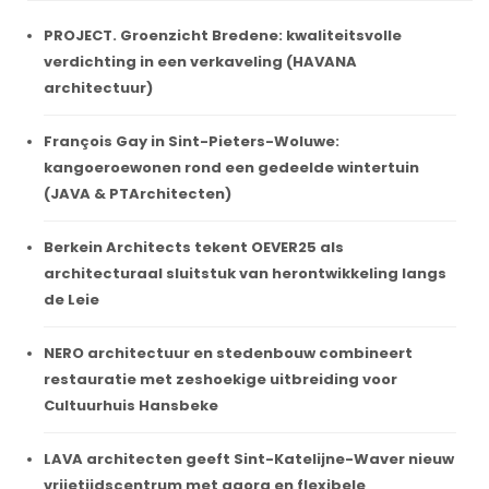
PROJECT. Groenzicht Bredene: kwaliteitsvolle
verdichting in een verkaveling (HAVANA
architectuur)
François Gay in Sint-Pieters-Woluwe:
kangoeroewonen rond een gedeelde wintertuin
(JAVA & PTArchitecten)
Berkein Architects tekent OEVER25 als
architecturaal sluitstuk van herontwikkeling langs
de Leie
NERO architectuur en stedenbouw combineert
restauratie met zeshoekige uitbreiding voor
Cultuurhuis Hansbeke
LAVA architecten geeft Sint-Katelijne-Waver nieuw
vrijetijdscentrum met agora en flexibele