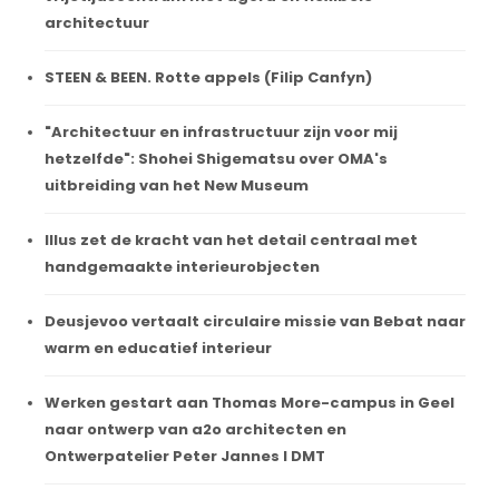
architectuur
STEEN & BEEN. Rotte appels (Filip Canfyn)
"Architectuur en infrastructuur zijn voor mij
hetzelfde": Shohei Shigematsu over OMA's
uitbreiding van het New Museum
Illus zet de kracht van het detail centraal met
handgemaakte interieurobjecten
Deusjevoo vertaalt circulaire missie van Bebat naar
warm en educatief interieur
Werken gestart aan Thomas More-campus in Geel
naar ontwerp van a2o architecten en
Ontwerpatelier Peter Jannes I DMT