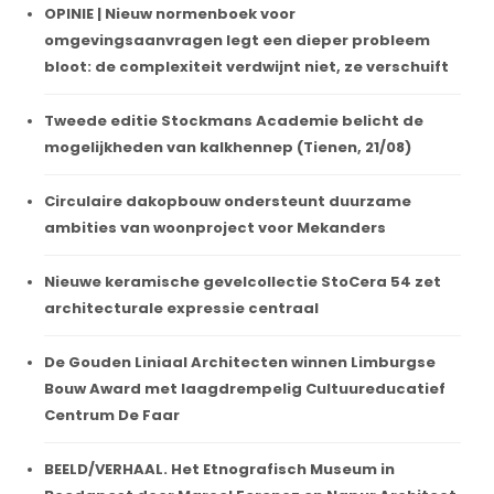
OPINIE | Nieuw normenboek voor
omgevingsaanvragen legt een dieper probleem
bloot: de complexiteit verdwijnt niet, ze verschuift
Tweede editie Stockmans Academie belicht de
mogelijkheden van kalkhennep (Tienen, 21/08)
Circulaire dakopbouw ondersteunt duurzame
ambities van woonproject voor Mekanders
Nieuwe keramische gevelcollectie StoCera 54 zet
architecturale expressie centraal
De Gouden Liniaal Architecten winnen Limburgse
Bouw Award met laagdrempelig Cultuureducatief
Centrum De Faar
BEELD/VERHAAL. Het Etnografisch Museum in