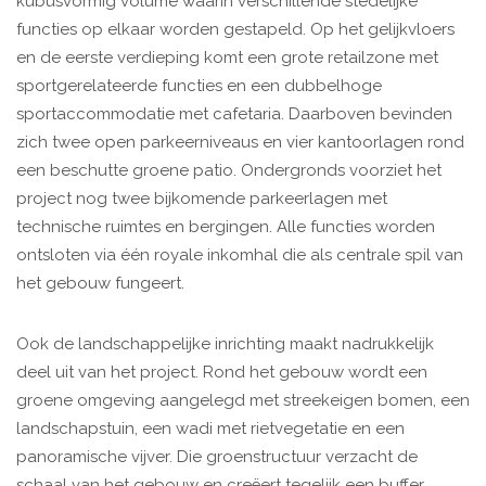
kubusvormig volume waarin verschillende stedelijke
functies op elkaar worden gestapeld. Op het gelijkvloers
en de eerste verdieping komt een grote retailzone met
sportgerelateerde functies en een dubbelhoge
sportaccommodatie met cafetaria. Daarboven bevinden
zich twee open parkeerniveaus en vier kantoorlagen rond
een beschutte groene patio. Ondergronds voorziet het
project nog twee bijkomende parkeerlagen met
technische ruimtes en bergingen. Alle functies worden
ontsloten via één royale inkomhal die als centrale spil van
het gebouw fungeert.
Ook de landschappelijke inrichting maakt nadrukkelijk
deel uit van het project. Rond het gebouw wordt een
groene omgeving aangelegd met streekeigen bomen, een
landschapstuin, een wadi met rietvegetatie en een
panoramische vijver. Die groenstructuur verzacht de
schaal van het gebouw en creëert tegelijk een buffer