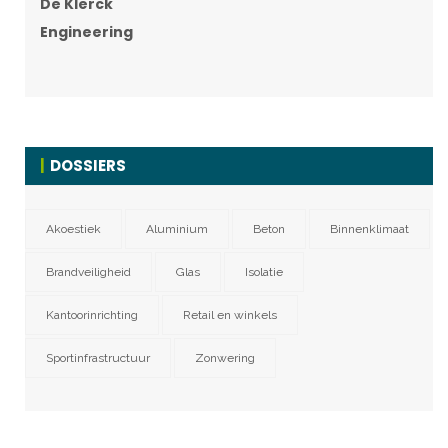
De Klerck
Engineering
DOSSIERS
Akoestiek
Aluminium
Beton
Binnenklimaat
Brandveiligheid
Glas
Isolatie
Kantoorinrichting
Retail en winkels
Sportinfrastructuur
Zonwering