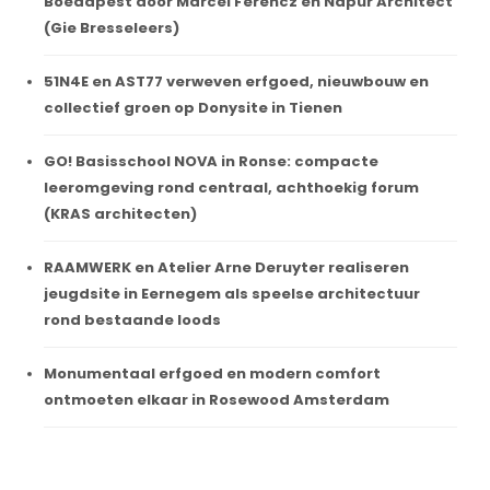
Boedapest door Marcel Ferencz en Napur Architect
(Gie Bresseleers)
51N4E en AST77 verweven erfgoed, nieuwbouw en
collectief groen op Donysite in Tienen
GO! Basisschool NOVA in Ronse: compacte
leeromgeving rond centraal, achthoekig forum
(KRAS architecten)
RAAMWERK en Atelier Arne Deruyter realiseren
jeugdsite in Eernegem als speelse architectuur
rond bestaande loods
Monumentaal erfgoed en modern comfort
ontmoeten elkaar in Rosewood Amsterdam