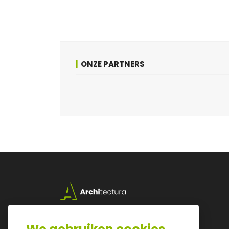
ONZE PARTNERS
Lazarijstraat 168
3500 Hasselt