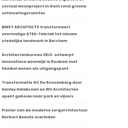
sociaal woonproject in Gent rond groene
ontmoetingsruimtes
BINST ARCHITECTS transformeert
voormalige ATEA-fabriek tot nieuwe
stedelijke landmark in Berchem
Architectenbureau VELD. ontwerpt
innovatieve woonwijk in Roubaix met
flexibel wonen als uitgangspunt
Transformatie GC De Roosenberg door
Henley Halebrown en WV Architecten
opent gebouw naar park en vijvers
Pionier van de moderne zorgarchitectuur
Norbert Boeckx overleden