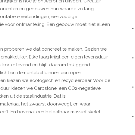
grijker is hoe je ontwerpt en uitvoert. Circulair
ponenten en gebouwen hun waarde zo lang
montabele verbindingen, eenvoudige
gie voor ontmanteling. Een gebouw moet niet alleen
en proberen we dat concreet te maken. Gezien we
 gemakkelijker. Elke laag krijgt een eigen levensduur
korter levend en blijft daarom losliggend.
icht en demontabel binnen een open,
en kiezen we ecologisch en recycleerbaar. Voor de
sduur kiezen we Carbstone: een CO2-negatieve
n uit de staalindustrie. Dat is
t materiaal het zwaarst doorweegt, en waar
eft. En bovenal een betaalbaar massief skelet