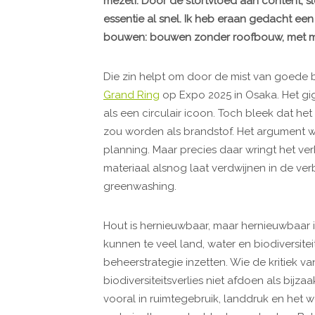
mezelf. Door de stortvloed aan content, 
essentie al snel. Ik heb eraan gedacht een
bouwen: bouwen zonder roofbouw, met m
Die zin helpt om door de mist van goede b
Grand Ring
op Expo 2025 in Osaka. Het g
als een circulair icoon. Toch bleek dat h
zou worden als brandstof. Het argument w
planning. Maar precies daar wringt het ver
materiaal alsnog laat verdwijnen in de ver
greenwashing.
Hout is hernieuwbaar, maar hernieuwbaar i
kunnen te veel land, water en biodiversit
beheerstrategie inzetten. Wie de kritiek v
biodiversiteitsverlies niet afdoen als bijzaa
vooral in ruimtegebruik, landdruk en het