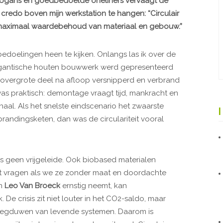
slogans en goedbedoelde oneliners vervaagt de
 credo boven mijn werkstation te hangen: “Circulair
aximaal waardebehoud van materiaal en gebouw.”
edoelingen heen te kijken. Onlangs las ik over de
igantische houten bouwwerk werd gepresenteerd
et overgrote deel na afloop versnipperd en verbrand
as praktisch: demontage vraagt tijd, mankracht en
haal. Als het snelste eindscenario het zwaarste
brandingsketen, dan was de circulariteit vooral
s geen vrijgeleide. Ook biobased materialen
eit vragen als we ze zonder maat en doordachte
an
Leo Van Broeck
ernstig neemt, kan
k. De crisis zit niet louter in het CO2-saldo, maar
 wegduwen van levende systemen. Daarom is