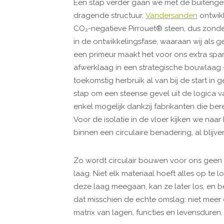
Een stap verder gaan we met de buitengev
dragende structuur.
Vandersanden
ontwik
CO₂-negatieve Pirrouet® steen, dus zonde
in de ontwikkelingsfase, waaraan wij als g
een primeur maakt het voor ons extra sp
afwerklaag in een strategische bouwlaag
toekomstig herbruik al van bij de start i
stap om een steense gevel uit de logica v
enkel mogelijk dankzij fabrikanten die bereid
Voor de isolatie in de vloer kijken we na
binnen een circulaire benadering, al blijv
Zo wordt circulair bouwen voor ons geen 
laag. Niet elk materiaal hoeft alles op te 
deze laag meegaan, kan ze later los, en 
dat misschien de echte omslag: niet meer
matrix van lagen, functies en levensduren.