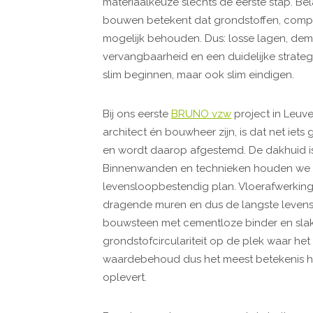
materiaalkeuze slechts de eerste stap. Belan
bouwen betekent dat grondstoffen, com
mogelijk behouden. Dus: losse lagen, de
vervangbaarheid en een duidelijke strate
slim beginnen, maar ook slim eindigen.
Bij ons eerste
BRUNO vzw
project in Leuv
architect én bouwheer zijn, is dat net iets
en wordt daarop afgestemd. De dakhuid is 
Binnenwanden en technieken houden we l
levensloopbestendig plan. Vloerafwerking
dragende muren en dus de langste leven
bouwsteen met cementloze binder en slakke
grondstofcirculariteit op de plek waar he
waardebehoud dus het meest betekenis he
oplevert.