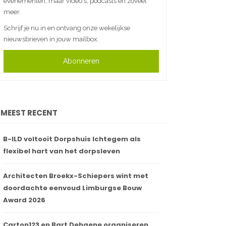
evenementen, maar video's, podcasts en zoveel
meer.
Schrijf je nu in en ontvang onze wekelijkse
nieuwsbrieven in jouw mailbox.
Abonneren
MEEST RECENT
B-ILD voltooit Dorpshuis Ichtegem als
flexibel hart van het dorpsleven
Architecten Broekx-Schiepers wint met
doordachte eenvoud Limburgse Bouw
Award 2026
Carton123 en Bart Dehaene organiseren