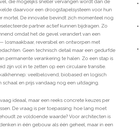
el, die mogelijks sneller vervangen wordt dan de
kelde daarvoor een droogstapelsysteem voor hun
r mortel. De innovatie bevindt zich momenteel nog
eselecteerde partner actief kunnen bijdragen. Zo
annend omdat het de gevel verandert van een
 — losmaakbaar, reversibel en ontworpen met
n gedachten. Geen technisch detail maar een gedurfde
an permanente verankering te halen. Zo een stap is
 zijn vol in te zetten op een circulaire transitie.
ar kalkhennep: veelbelovend, biobased en logisch
en schaal en prijs vandaag nog een uitdaging.
vaag ideaal, maar een reeks concrete keuzes per
lossen. De vraag is per toepassing: hoe lang moet
behoudt ze voldoende waarde? Voor architecten is
 denken in één gebouw als één geheel, maar in een