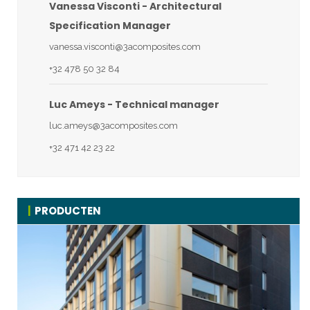
Vanessa Visconti - Architectural
Specification Manager
vanessa.visconti@3acomposites.com
+32 478 50 32 84
Luc Ameys - Technical manager
luc.ameys@3acomposites.com
+32 471 42 23 22
PRODUCTEN