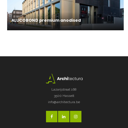
ALUCOBOND premium anodised
Lazarijstraat 168
3500 Hasselt
info@architectura.be